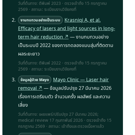
วันที่ต้นทาง: ตีพิมพ์ 2023 · ตรวจเข้าถึง
15 กรกฎาคม
2569
· สถานะ: ระเบียนงานวิจัยคงที่
Krasniqi A, et al.
งานทบทวนอย่างเป็นระบบ
Efficacy of lasers and light sources in long-
term hair reduction
↗
— งานทบทวนอย่าง
เป็นระบบปี 2022 ของการทดลองแบบสุ่มที่ติดตาม
ผลระยะยาว
วันที่ต้นทาง: ตีพิมพ์ 2022 · ตรวจเข้าถึง
15 กรกฎาคม
2569
· สถานะ: ระเบียนงานวิจัยคงที่
Mayo Clinic — Laser hair
ข้อมูลผู้ป่วย Mayo
removal
↗
— ข้อมูลปรับปรุง 27 มีนาคม 2026
เรื่องการเตรียมตัว จำนวนครั้ง ผลลัพธ์ และความ
เสี่ยง
วันที่ต้นทาง: เผยแพร่/ปรับปรุง 27 มีนาคม 2026;
medical review 17 กุมภาพันธ์ 2026 · ตรวจเข้าถึง
15
กรกฎาคม 2569
· สถานะ: เข้าถึงและตรวจเนื้อหาแล้ว