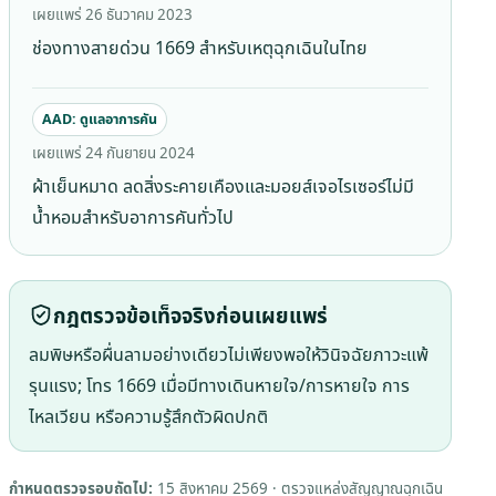
เผยแพร่ 26 ธันวาคม 2023
ช่องทางสายด่วน 1669 สำหรับเหตุฉุกเฉินในไทย
AAD: ดูแลอาการคัน
เผยแพร่ 24 กันยายน 2024
ผ้าเย็นหมาด ลดสิ่งระคายเคืองและมอยส์เจอไรเซอร์ไม่มี
น้ำหอมสำหรับอาการคันทั่วไป
กฎตรวจข้อเท็จจริงก่อนเผยแพร่
ลมพิษหรือผื่นลามอย่างเดียวไม่เพียงพอให้วินิจฉัยภาวะแพ้
รุนแรง; โทร 1669 เมื่อมีทางเดินหายใจ/การหายใจ การ
ไหลเวียน หรือความรู้สึกตัวผิดปกติ
กำหนดตรวจรอบถัดไป:
15 สิงหาคม 2569
· ตรวจแหล่งสัญญาณฉุกเฉิน