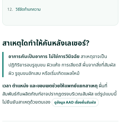
วิธีจัดทำบทความ
สาเหตุใดทำให้คันหลังเลเซอร์?
อาการคันเป็นอาการ ไม่ใช่การวินิจฉัย
สาเหตุอาจเป็น
ปฏิกิริยารอบรูขุมขน ผิวแห้ง การเสียดสี ผื่นจากสิ่งที่สัมผัส
ผิว รูขุมขนอักเสบ หรือเริ่มเกิดแผลไหม้
เวลา ตำแหน่ง และขอบเขตช่วยให้แพทย์แยกสาเหตุ
ผื่นที่
สัมพันธ์กับผลิตภัณฑ์อาจปรากฏตรงบริเวณสัมผัส แต่รูปแบบนี้
ไม่ยืนยันสาเหตุด้วยตนเอง
ดูข้อมูล AAD เรื่องผื่นสัมผัส