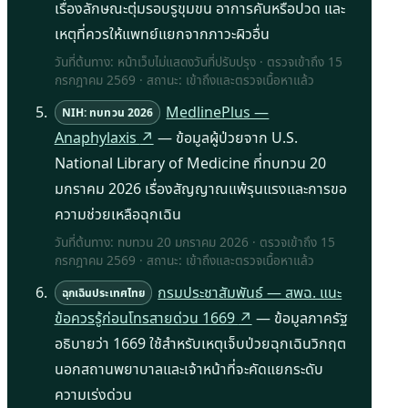
เรื่องลักษณะตุ่มรอบรูขุมขน อาการคันหรือปวด และ
เหตุที่ควรให้แพทย์แยกจากภาวะผิวอื่น
วันที่ต้นทาง: หน้าเว็บไม่แสดงวันที่ปรับปรุง · ตรวจเข้าถึง
15
กรกฎาคม 2569
· สถานะ: เข้าถึงและตรวจเนื้อหาแล้ว
MedlinePlus —
NIH: ทบทวน 2026
Anaphylaxis
↗
— ข้อมูลผู้ป่วยจาก U.S.
National Library of Medicine ที่ทบทวน 20
มกราคม 2026 เรื่องสัญญาณแพ้รุนแรงและการขอ
ความช่วยเหลือฉุกเฉิน
วันที่ต้นทาง: ทบทวน 20 มกราคม 2026 · ตรวจเข้าถึง
15
กรกฎาคม 2569
· สถานะ: เข้าถึงและตรวจเนื้อหาแล้ว
กรมประชาสัมพันธ์ — สพฉ. แนะ
ฉุกเฉินประเทศไทย
ข้อควรรู้ก่อนโทรสายด่วน 1669
↗
— ข้อมูลภาครัฐ
อธิบายว่า 1669 ใช้สำหรับเหตุเจ็บป่วยฉุกเฉินวิกฤต
นอกสถานพยาบาลและเจ้าหน้าที่จะคัดแยกระดับ
ความเร่งด่วน