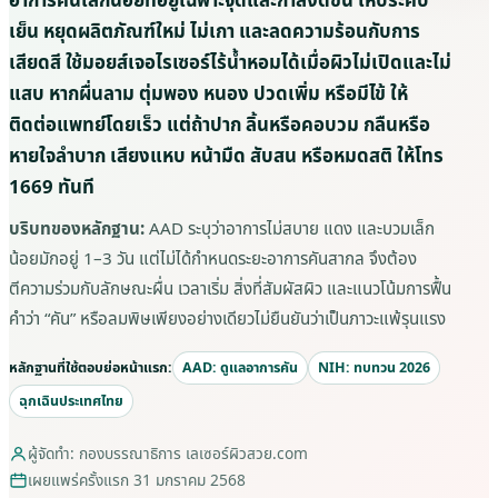
เย็น หยุดผลิตภัณฑ์ใหม่ ไม่เกา และลดความร้อนกับการ
เสียดสี ใช้มอยส์เจอไรเซอร์ไร้น้ำหอมได้เมื่อผิวไม่เปิดและไม่
แสบ หากผื่นลาม ตุ่มพอง หนอง ปวดเพิ่ม หรือมีไข้ ให้
ติดต่อแพทย์โดยเร็ว แต่ถ้าปาก ลิ้นหรือคอบวม กลืนหรือ
หายใจลำบาก เสียงแหบ หน้ามืด สับสน หรือหมดสติ ให้โทร
1669 ทันที
บริบทของหลักฐาน:
AAD ระบุว่าอาการไม่สบาย แดง และบวมเล็ก
น้อยมักอยู่ 1–3 วัน แต่ไม่ได้กำหนดระยะอาการคันสากล จึงต้อง
ตีความร่วมกับลักษณะผื่น เวลาเริ่ม สิ่งที่สัมผัสผิว และแนวโน้มการฟื้น
คำว่า “คัน” หรือลมพิษเพียงอย่างเดียวไม่ยืนยันว่าเป็นภาวะแพ้รุนแรง
หลักฐานที่ใช้ตอบย่อหน้าแรก:
AAD: ดูแลอาการคัน
NIH: ทบทวน 2026
ฉุกเฉินประเทศไทย
ผู้จัดทำ: กองบรรณาธิการ เลเซอร์ผิวสวย.com
เผยแพร่ครั้งแรก 31 มกราคม 2568