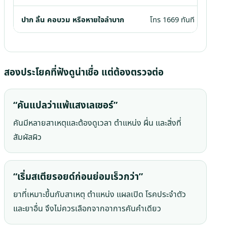
ปาก ลิ้น คอบวม หรือหายใจลำบาก
โทร 1669 ทันที
สองประโยคที่ฟังดูน่าเชื่อ แต่ต้องตรวจต่อ
“คันแปลว่าแพ้แสงเลเซอร์”
คันมีหลายสาเหตุและต้องดูเวลา ตำแหน่ง ผื่น และสิ่งที่
สัมผัสผิว
“เริ่มสเตียรอยด์ก่อนย่อมเร็วกว่า”
ยาที่เหมาะขึ้นกับสาเหตุ ตำแหน่ง แผลเปิด โรคประจำตัว
และยาอื่น จึงไม่ควรเลือกจากอาการคันคำเดียว