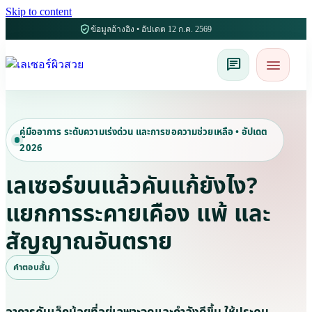
Skip to content
verified_user
ข้อมูลอ้างอิง • อัปเดต 12 ก.ค. 2569
เปิดหรือปิด
menu
chat
คู่มืออาการ ระดับความเร่งด่วน และการขอความช่วยเหลือ • อัปเดต
2026
เลเซอร์ขนแล้วคันแก้ยังไง?
แยกการระคายเคือง แพ้ และ
สัญญาณอันตราย
คำตอบสั้น
อาการคันเล็กน้อยที่อยู่เฉพาะจุดและกำลังดีขึ้น ให้ประคบ